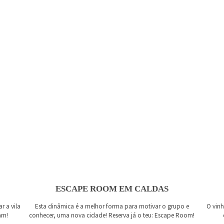
ESCAPE ROOM EM CALDAS
r a vila
Esta dinâmica é a melhor forma para motivar o grupo e
O vin
am!
conhecer, uma nova cidade! Reserva já o teu: Escape Room!