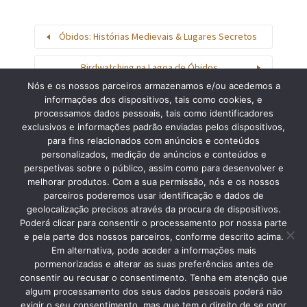
Óbidos: Histórias Medievais & Lugares Secretos
Birdwatching na Lagoa de Óbidos
Nós e os nossos parceiros armazenamos e/ou acedemos a
informações dos dispositivos, tais como cookies, e
processamos dados pessoais, tais como identificadores
exclusivos e informações padrão enviadas pelos dispositivos,
para fins relacionados com anúncios e conteúdos
personalizados, medição de anúncios e conteúdos e
Procurar
perspetivas sobre o público, assim como para desenvolver e
melhorar produtos. Com a sua permissão, nós e os nossos
parceiros poderemos usar identificação e dados de
geolocalização precisos através da procura de dispositivos.
Poderá clicar para consentir o processamento por nossa parte
e pela parte dos nossos parceiros, conforme descrito acima.
Em alternativa, pode aceder a informações mais
pormenorizadas e alterar as suas preferências antes de
consentir ou recusar o consentimento. Tenha em atenção que
algum processamento dos seus dados pessoais poderá não
Copyright © 2013 Silver Coast Travelling Tours. • Caldas da Rainha •
exigir o seu consentimento, mas que tem o direito de se opor