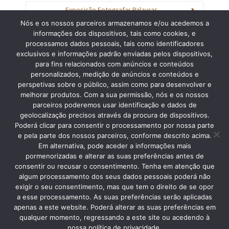
Exposição Fotografar Palavras
Nós e os nossos parceiros armazenamos e/ou acedemos a
informações dos dispositivos, tais como cookies, e
processamos dados pessoais, tais como identificadores
exclusivos e informações padrão enviadas pelos dispositivos,
para fins relacionados com anúncios e conteúdos
personalizados, medição de anúncios e conteúdos e
Procurar
perspetivas sobre o público, assim como para desenvolver e
melhorar produtos. Com a sua permissão, nós e os nossos
parceiros poderemos usar identificação e dados de
geolocalização precisos através da procura de dispositivos.
Poderá clicar para consentir o processamento por nossa parte
e pela parte dos nossos parceiros, conforme descrito acima.
Em alternativa, pode aceder a informações mais
pormenorizadas e alterar as suas preferências antes de
consentir ou recusar o consentimento. Tenha em atenção que
algum processamento dos seus dados pessoais poderá não
Copyright © 2013 Silver Coast Travelling Tours. • Caldas da Rainha •
exigir o seu consentimento, mas que tem o direito de se opor
Tlmv: +351 96 148 1448 • RNAAT 06/2015
a esse processamento. As suas preferências serão aplicadas
apenas a este website. Poderá alterar as suas preferências em
qualquer momento, regressando a este site ou acedendo à
nossa política de privacidade.