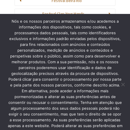
Festival Beira-Rio
Festival Clap Your Hands
Nós e os nossos parceiros armazenamos e/ou acedemos a
informações dos dispositivos, tais como cookies, e
processamos dados pessoais, tais como identificadores
exclusivos e informações padrão enviadas pelos dispositivos,
para fins relacionados com anúncios e conteúdos
personalizados, medição de anúncios e conteúdos e
Procurar
perspetivas sobre o público, assim como para desenvolver e
melhorar produtos. Com a sua permissão, nós e os nossos
parceiros poderemos usar identificação e dados de
geolocalização precisos através da procura de dispositivos.
Poderá clicar para consentir o processamento por nossa parte
e pela parte dos nossos parceiros, conforme descrito acima.
Em alternativa, pode aceder a informações mais
pormenorizadas e alterar as suas preferências antes de
consentir ou recusar o consentimento. Tenha em atenção que
algum processamento dos seus dados pessoais poderá não
Copyright © 2013 Silver Coast Travelling Tours. • Caldas da Rainha •
exigir o seu consentimento, mas que tem o direito de se opor
Tlmv: +351 96 148 1448 • RNAAT 06/2015
a esse processamento. As suas preferências serão aplicadas
apenas a este website. Poderá alterar as suas preferências em